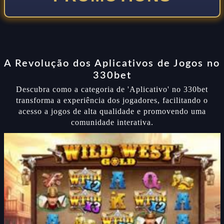
A Revolução dos Aplicativos de Jogos no
330bet
Descubra como a categoria de 'Aplicativo' no 330bet
transforma a experiência dos jogadores, facilitando o
acesso a jogos de alta qualidade e promovendo uma
comunidade interativa.