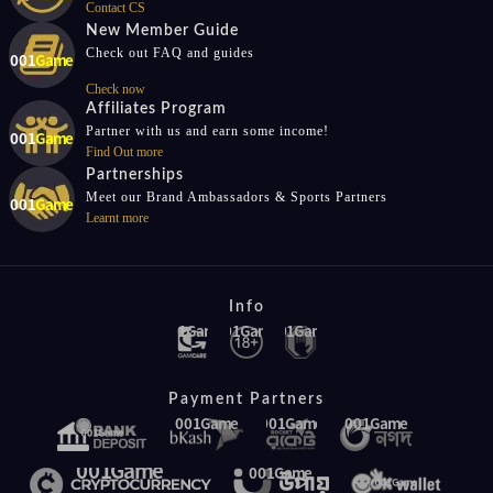
Contact CS
New Member Guide
Check out FAQ and guides
Check now
Affiliates Program
Partner with us and earn some income!
Find Out more
Partnerships
Meet our Brand Ambassadors & Sports Partners
Learnt more
Info
Payment Partners